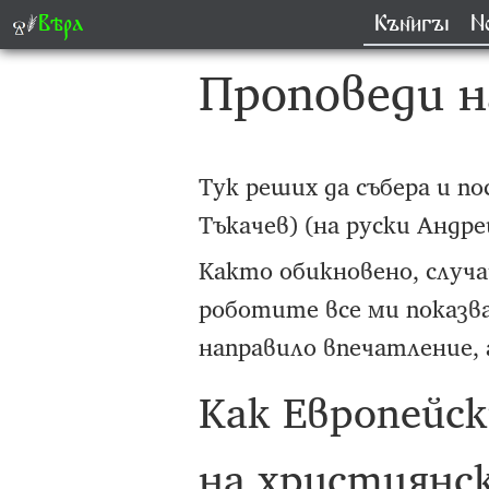
⸙
Вѣра
Кън҄игꙑ
Н
Проповеди н
Тук реших да събера и п
Тъкачев) (на руски Андре
Както обикновено, случа
роботите все ми показва
направило впечатление, 
Как Европейск
на християнск