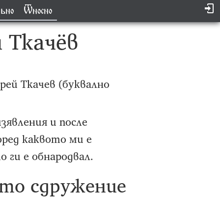
ьно
Ѿносно
 Ткачёв
рей Ткачев (буквално
зявления и после
оред каквото ми е
о ги е обнародвал.
ато сдружение