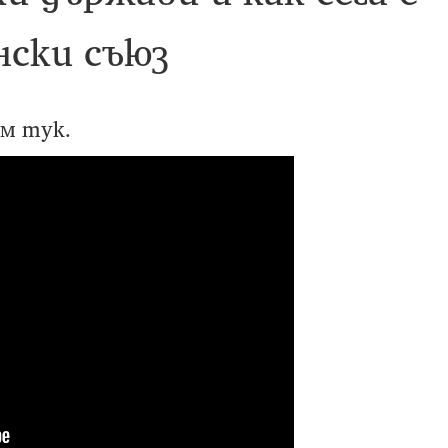
ски съюз
м тук.