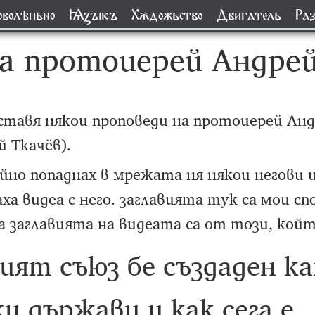
оволѣпьно
Ѩꙁꙑкъ
Хѫдожьство
Двигатель
Раз
а протоиерей Андрей
оставя някои проповеди на протоиерей Анд
й Ткачёв).
йно попаднах в мрежата ня някои негови и
ха видеа с него. заглавията тук са мои сп
а заглавията на видеата са от този, койт
ият съюз бе създаден к
и държави и как сега е