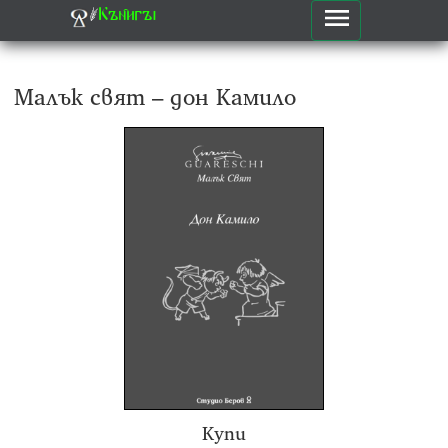
⸙
Кън҄игꙑ
Малък свят – дон Камило
Купи