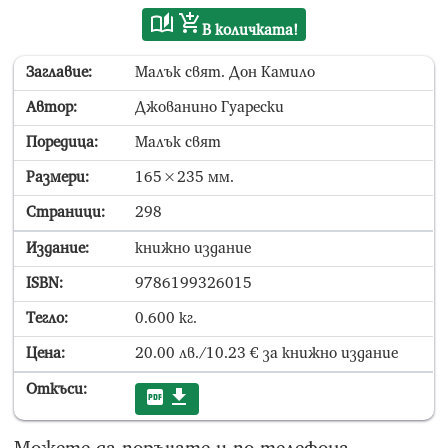
В количката!
Заглавие:
Малък свят. Дон Камило
Автор:
Джованино Гуарески
Поредица:
Малък свят
Размери:
165×235 мм.
Страници:
298
Издание:
книжно издание
ISBN:
9786199326015
Тегло:
0.600 кг.
Цена:
20.00 лв./10.23 € за книжно издание
Откъси: