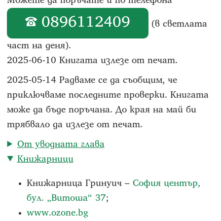
Можете да поръчате и по телефона
0896112409
(в светлата
част на деня).
2025-06-10 Книгата излезе от печат.
2025-05-14 Радваме се да съобщим, че
приключваме последните проверки. Книгата
може да бъде поръчана. До края на май би
трябвало да излезе от печат.
От уводната глава
Книжарници
Книжарница Гринуич –
София център,
бул. „Витоша“ 37
;
www.ozone.bg